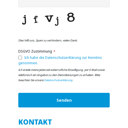
Dies hilft uns, Spam zu verhindern, vielen Dank.
DSGVO Zustimmung
*
Ich habe die Datenschutzerklärung zur Kenntnis
genommen.
Ich erteile meine jederzeit widerrufliche Einwilligung, per E-Mail sowie
telefonisch ein Angebot zu den Dienstleistungen zu erhalten. Bitte
beachten Sie unsere
Datenschutzerklärung
.
Senden
This
field
KONTAKT
should