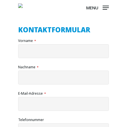
Skip
MENU
to
main
content
KONTAKTFORMULAR
Vorname
*
Nachname
*
E-Mail-Adresse
*
Telefonnummer