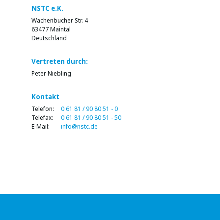
be
NSTC e.K.
left
blank
Wachenbucher Str. 4
63477 Maintal
Deutschland
Vertreten durch:
Peter Niebling
Kontakt
Telefon:
0 61 81 / 90 80 51 - 0
Telefax:
0 61 81 / 90 80 51 - 50
E-Mail:
info@nstc.de